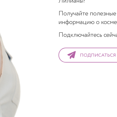
Лилианы!
Получайте полезные 
информацию о космет
Подключайтесь сейчас
елеграмм канал
ПОДПИСАТЬСЯ
комендации по уходу за здоровьем и