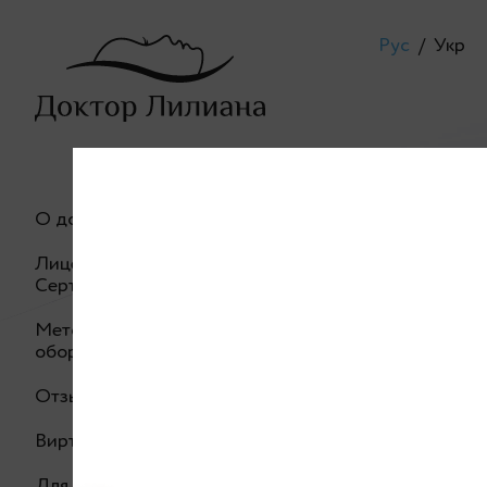
Рус
/
Укр
Лилиан
О докторе
Лицензия. Дипломы.
Сертификаты
Методики и
оборудование
Отзывы
Виртуальный тур
Для иностранных