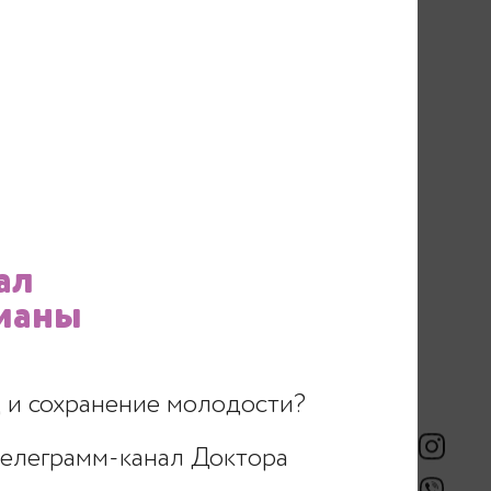
РИЁМ
ал
ианы
ись
 и сохранение молодости?
телеграмм-канал Доктора