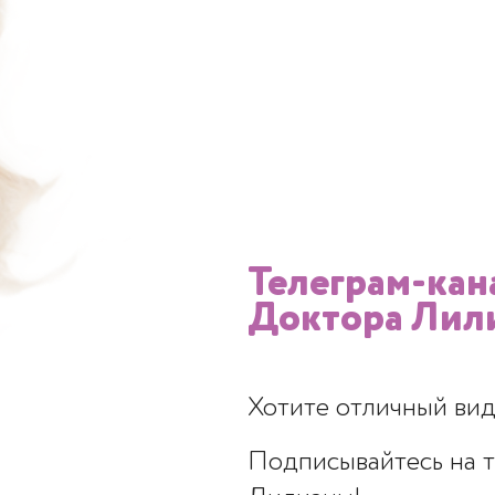
Ь ВОПРОС
ДОКТОРУ
ЗАПИСАТЬСЯ
НА П
Телеграм-кан
Доктора Лил
Контакты
Подробнее
Зап
Хотите отличный вид
Подписывайтесь на 