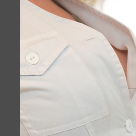
Подписывайся на т
Доктора Лилианы
Работы
до-после
, полезные советы, ре
красотой