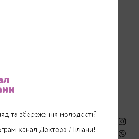
ал
ани
ляд та збереження молодості?
еграм-канал Доктора Ліліани!