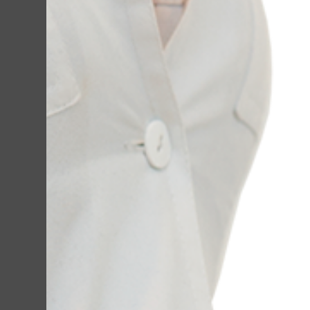
Процедури г
ліфтингу