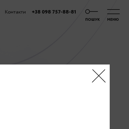
Контакти
+38 098 757-88-81
ПОШУК
МЕНЮ
і