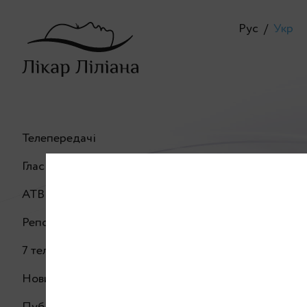
Рус
/
Укр
Телепередачі
Глас
АТВ
Репортер
ЕСМА Фітнес
7 телеканал
Новини