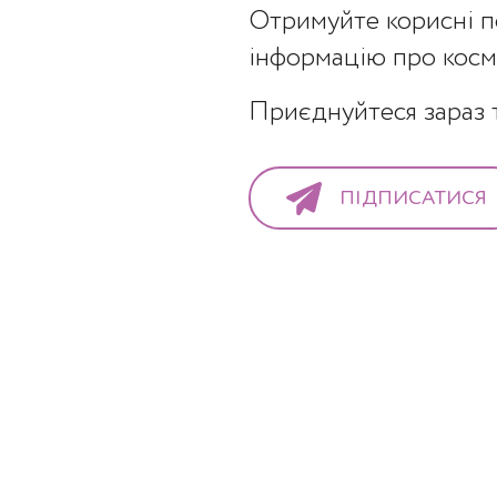
Отримуйте корисні п
інформацію про косме
Приєднуйтеся зараз т
г – новий рівень омолодження
ПІДПИСАТИСЯ