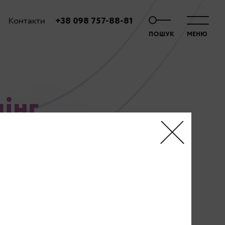
Контакти
+38 098 757-88-81
ПОШУК
МЕНЮ
інг
би з
 в косметології,
тільки допомагає