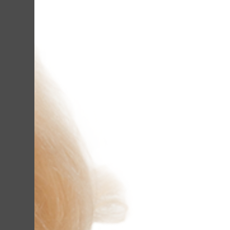
Процедура поляг
спеціальний вуг
шкірного сала. Д