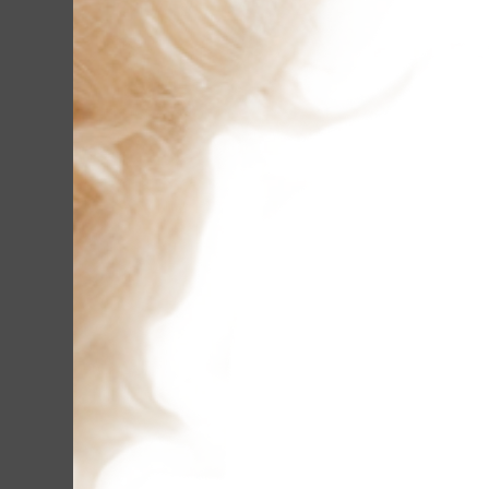
У яких ви
карбоновий
В цілому, лазерн
показань, для п
процедуру прово