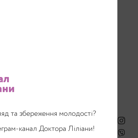
ал
ани
і без явних
е найчастіше цю
ляд та збереження молодості?
еграм-канал Доктора Ліліани!