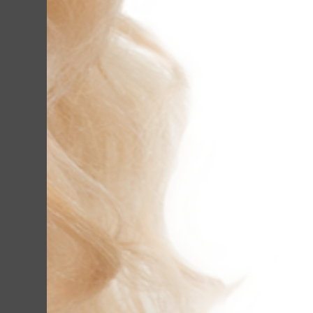
частоті, відлущ
м’яко, без травм
знезаражуючу, т
Як наслідок, ві
розширені пори,
виглядає молод
розгладжування 