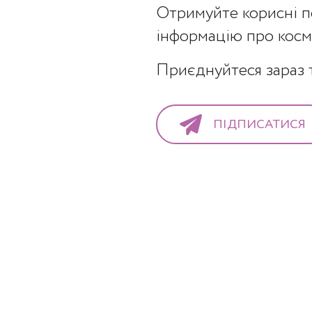
ігментних плям, лентиго або ластовиння.
Отримуйте корисні п
ікування акне, прищів, вугрів, розацеа.
інформацію про косме
остакне – неоднорідного кольору шкіри та
Приєднуйтеся зараз т
рібних зморшок.
ПІДПИСАТИСЯ
обмінних процесів у клітинах шкіри через в
блемна шкіра обличчя для відновлення пр
шкіри.
 блідий колір обличчя. Причини тому мож
си, малорухливий спосіб життя, нерегулярн
льне харчування і т.п.