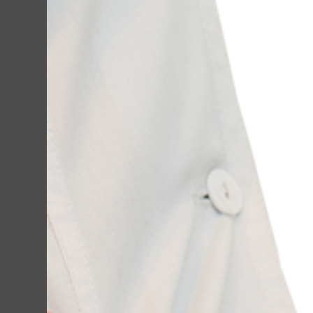
Переваги к
неодимово