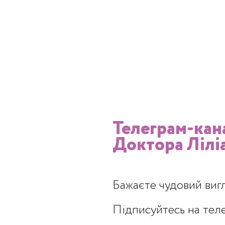
падках показаний лазерний
 пілінг
Телеграм-кан
Доктора Лілі
ий карбоновий пілінг можна застосовувати 
окращення тонусу шкіри та її очищення. Ал
дять за:
Бажаєте чудовий виг
Підписуйтесь на тел