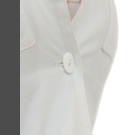
У Клініці Лікаря
використовуєтьс
точність програ
ефективною та б
старіння.