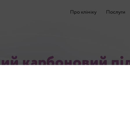
Про клініку
Послуги
ий карбоновий піл
новий пілінг
– інноваційний метод бороть
 проблемами. Ті, хто цікавиться новинками
о процедуру карбонового пілінгу. Вона не 