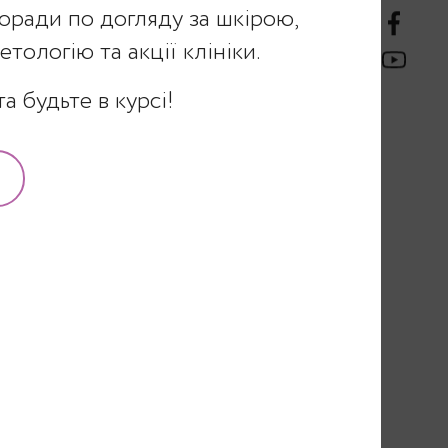
оради по догляду за шкірою,
тологію та акції клініки.
 застійних
а будьте в курсі!
ікові зміни.
иродного
уть бути
ий режим