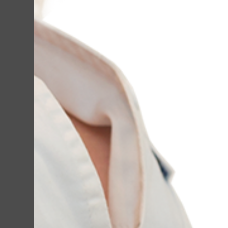
Наявності п
Комплексне л
Лікування п
плям.
Наявність д
Гальмування 
Жирна, про
РН-балансу 
Нездоровий,
різні: стре
сну, неправи