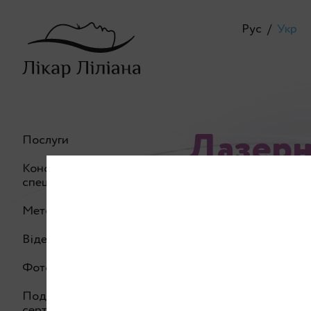
Рус
/
Укр
Лазерн
Послуги
Консультація
спеціаліста
Методики
Відео процедур
Лазерний карбо
Фото до та після
дерматологічними
Подарунковий
напевно, чули пр
сертифікат