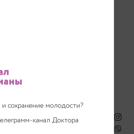
статочно мало,
вляется!
о для
ал
ровые клетки,
ианы
аются!
ус один размер!
 и сохранение молодости?
телеграмм-канал Доктора