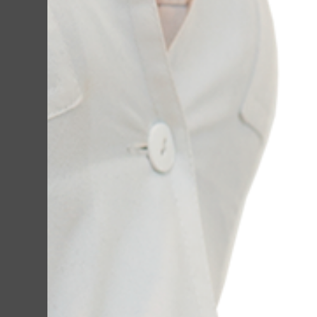
Нужна ли втора
Если вы не попа
Но бывают люди
повторить проце
результаты перв
полной мере, та
выводятся из ор
Больно ли это?