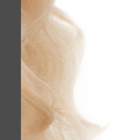
воздействуют на 
проникает ровно
ткани тепловой 
окончания, ни к
жирные кислоты 
лимфодренажу и 
Чего ждать в ре
Объём талии умен
Сопоставимо «у
(коррекция може
аппарата — 90%,