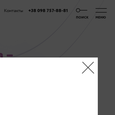
Контакты
+38 098 757-88-81
ПОИСК
МЕНЮ
 –
щее избавиться