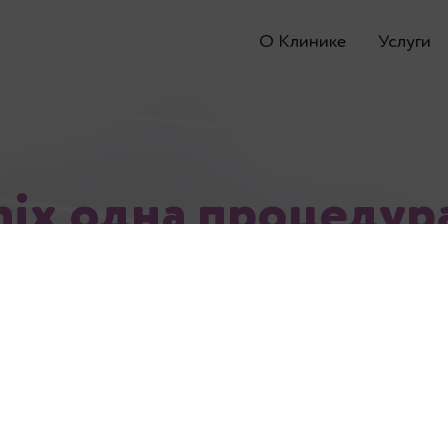
О Клинике
Услуги
nix одна процедура
1 размер!
ix – это новейшее изобретение, позволяю