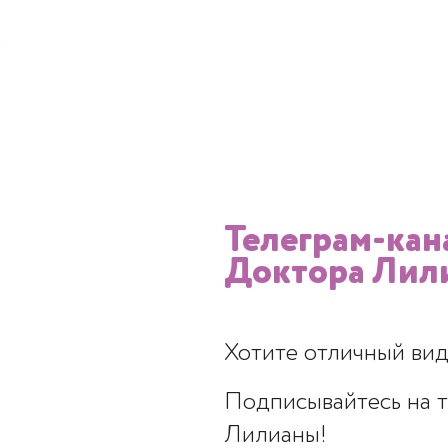
ится работать дольше. Но таких людей до
ителями этой группы аппарат в целом спра
вук?
т при ультразвуковой диагностике, так чт
Телеграм-кан
рганизма он не вреден. Плюс в том, что жи
Доктора Лил
йствию ультразвука, нагреваются и разруш
го часа воздействия — и в результате мин
Хотите отличный вид
Подписывайтесь на 
Лилианы!