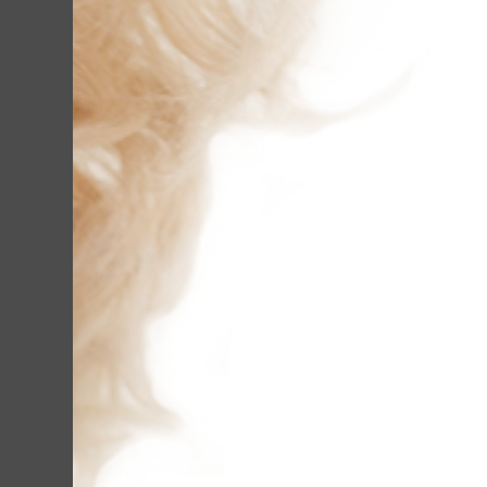
которыми приход
да и с представ
Почему ультраз
Его же использую
человеческого о
благодаря возде
Достаточно одно