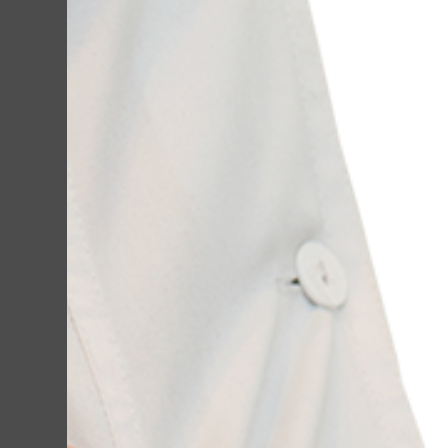
Зависит от паци
мы сделаем всё,
главное, после 
ощущений.