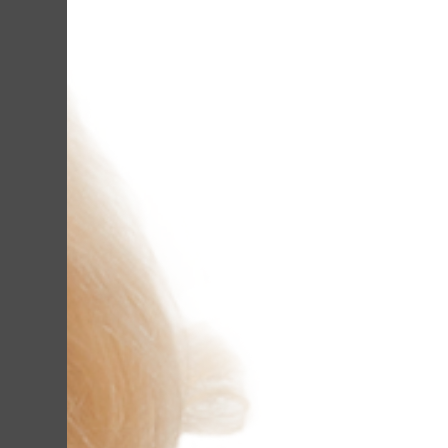
Как работает Li
По сути, это сис