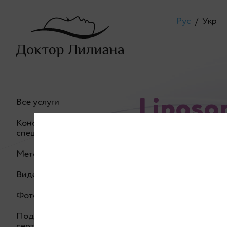
Рус
/
Укр
Liposo
Все услуги
Консультация
минус 
специалиста
Методики
Видео процедур
Фото до/после
Аппарат Liposon
Подарочный
сертификат