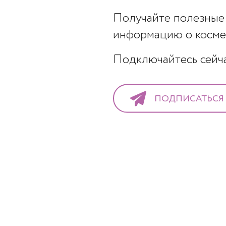
Получайте полезные 
оит какая-то проблема, но Вы сомневаетес
информацию о космет
с помощью формы ниже. Я постараюсь отве
Подключайтесь сейчас
Пиньковская – кандидат мед.наук, врач вы
ПОДПИСАТЬСЯ
ог, мезотерапевт.