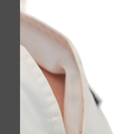
Если Вас беспок
задайте вопрос 
можно быстрее.
Доктор Лилиана 
дерматокосметол
Ваше имя *
E-mail *