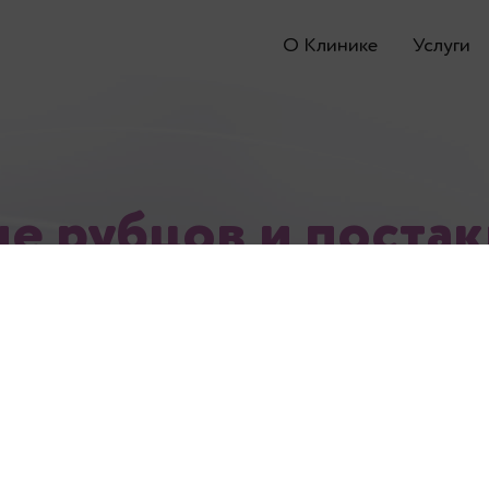
О Клинике
Услуги
е рубцов и поста
е, или пятна от прыщей доставляют нема
ям, на долгое время оставаясь меткой угре