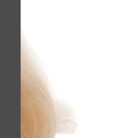
Однако грамотны
залог их отсутс
Лилиана уберет 
процедурам по в
получения краси