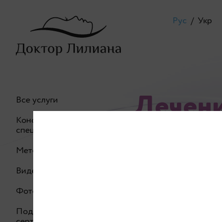
Рус
/
Укр
Лечени
Все услуги
Консультация
специалиста
Методики
Видео процедур
Рубцы после акн
Фото до/после
своим обладател
Подарочный
сертификат