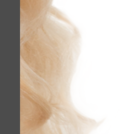
Лучший результа
определенная пр
Доктор Лилиана,
эффективным соч
сочетания можно
поры и выравнив
совершать корре
Биоревитализаци
учетом индивиду
индивидуально д
Доктор Лилиана 