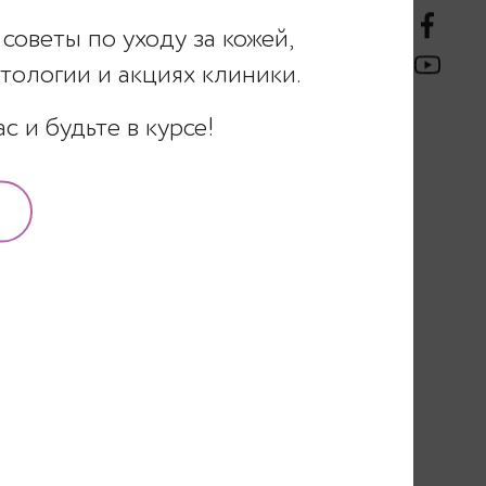
советы по уходу за кожей,
ь в чем-либо —
ологии и акциях клиники.
тить Вам как
 и будьте в курсе!
сшей категории,