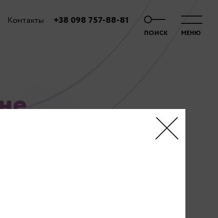
Контакты
+38 098 757-88-81
ПОИСК
МЕНЮ
кне
ло проблем
вой сыпи.