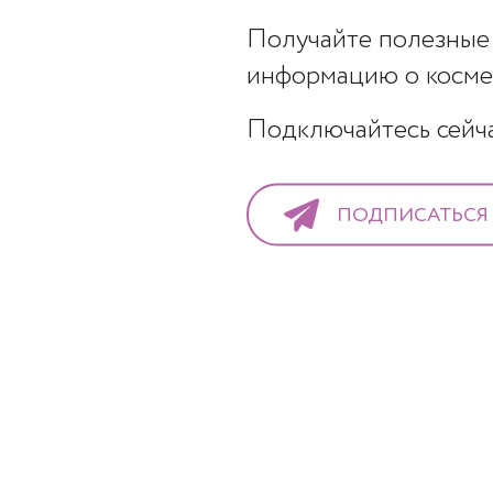
Получайте полезные 
ице, зоне декольте, или любой другой части тела способн
ужчин! Появляется она, как правило, у людей с чувствите
информацию о космет
едствием нарушения кровообращения. В косметологии это 
Подключайтесь сейчас
 оно из-за того, что мелкие кровеносные сосуды расширяю
астоя кровотока кожа не получает достаточного объема ж
становится тоньше. Кроме того, без притока крови клетк
тва кислорода и питательных веществ.
ПОДПИСАТЬСЯ