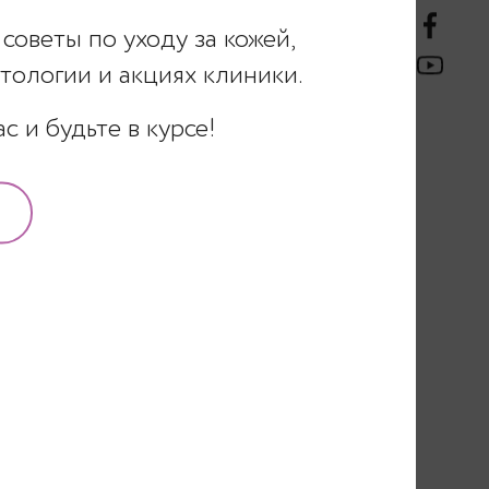
советы по уходу за кожей,
а расстроить не
льной, ранимой кожей и
ологии и акциях клиники.
явление называется
 и будьте в курсе!
тся, их стенки теряют
идкости и со
и кожи не получают