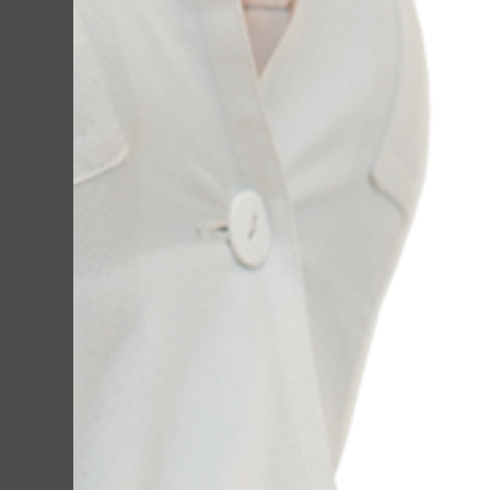
Лазе
Лазерный карбоновый 
кто интересуется нов
Она не только помогае