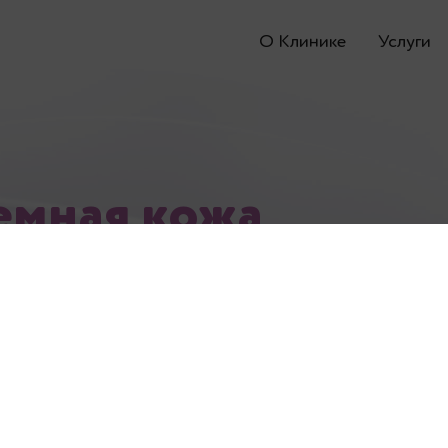
О Клинике
Услуги
мная кожа