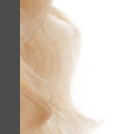
Лече
Проблемная кожа – ве
сталкивается с теми и