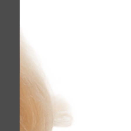
и с таким заболевани
Лилианы. Множественн
условиях, не спасают, 