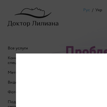
Рус
/
Укр
Пробле
Все услуги
Консультация
специалиста
Методики
Видео процедур
Фото до/после
Подарочный
сертификат