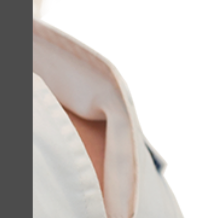
Сосудистая сетка на л
только женщин, но и м
является, по сути, сл
купероз
, и возникает
эластичность. Из-за з
временем иссушается, 
необходимого количес