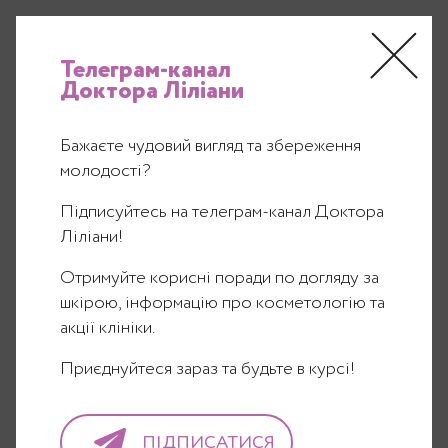
Рус
/
Укр
ПОШУК
МЕНЮ
Телеграм-канал
Доктора Ліліани
Бажаєте чудовий вигляд та збереження
ЕСМА фітнес (EMS
молодості?
тренажер) – тема
Підписуйтесь на телеграм-канал Доктора
передачі «У світі
Ліліани!
здоров’я» 18.05.2017
Отримуйте корисні поради по догляду за
шкірою, інформацію про косметологію та
акції клініки.
Приєднуйтеся зараз та будьте в курсі!
ПІДПИСАТИСЯ