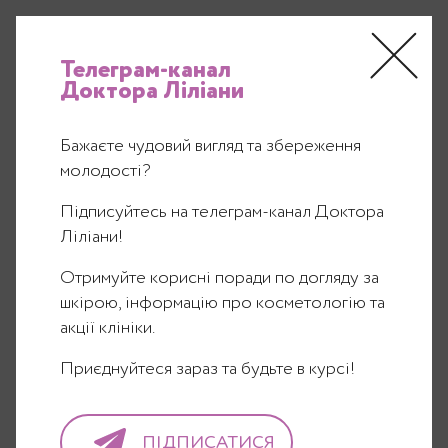
Рус
/
Укр
ПОШУК
МЕНЮ
Телеграм-канал
Доктора Ліліани
Бажаєте чудовий вигляд та збереження
Лазерний
молодості?
карбоновий пілінг
Підписуйтесь на телеграм-канал Доктора
відео
Ліліани!
Отримуйте корисні поради по догляду за
шкірою, інформацію про косметологію та
акції клініки.
Приєднуйтеся зараз та будьте в курсі!
ПІДПИСАТИСЯ