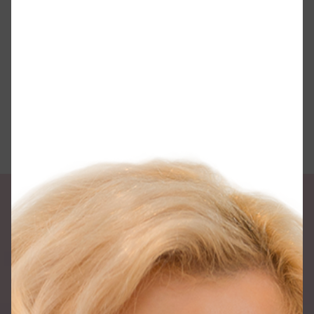
красою
ПІДПИСАТИСЯ
Світ краси
та стилю.