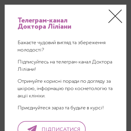
Рус
/
Укр
ПОШУК
МЕНЮ
Телеграм-канал
Доктора Ліліани
Бажаєте чудовий вигляд та збереження
Лікар Ліліана
молодості?
29.03.13
Підписуйтесь на телеграм-канал Доктора
Ліліани!
Отримуйте корисні поради по догляду за
шкірою, інформацію про косметологію та
акції клініки.
Приєднуйтеся зараз та будьте в курсі!
ПІДПИСАТИСЯ