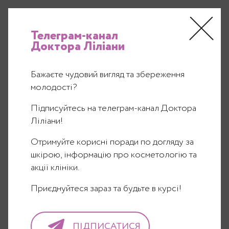
Рус
/
Укр
ПОШУК
МЕНЮ
Телеграм-канал
Доктора Ліліани
Бажаєте чудовий вигляд та збереження
Відкрився кабінет
молодості?
косметолога-
Підписуйтесь на телеграм-канал Доктора
естетиста
Ліліани!
Отримуйте корисні поради по догляду за
Відкрився кабінет косметолога – естетиста.
шкірою, інформацію про косметологію та
Ми зробили ціни на послуги в цьому
акції клініки.
кабінеті по-справжньому доступними, щоб
Приєднуйтеся зараз та будьте в курсі!
кожен бажаючий міг дозволити собі
виглядати чарівно.
ПІДПИСАТИСЯ